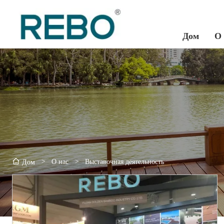
Дом
О
>
О нас
>
Выставочная деятельность
Дом