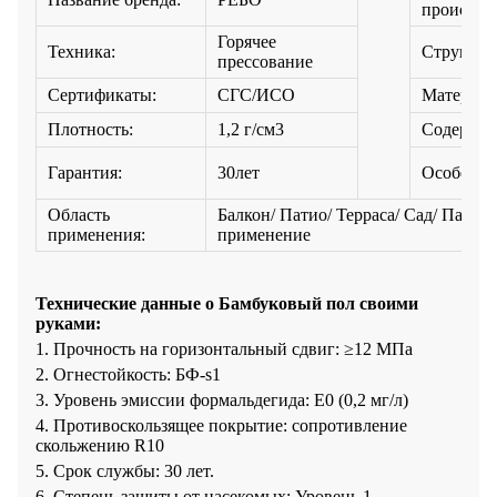
происхож
Горячее
Техника:
Структур
прессование
Сертификаты:
СГС/ИСО
Материал
Плотность:
1,2 г/см3
Содержан
Гарантия:
30лет
Особенно
Область
Балкон/ Патио/ Терраса/ Сад/ Парк
применения:
применение
Технические данные о
Бамбуковый пол своими
руками
:
1. Прочность на горизонтальный сдвиг: ≥12 МПа
2. Огнестойкость: БФ-s1
3. Уровень эмиссии формальдегида: E0 (0,2 мг/л)
4. Противоскользящее покрытие: сопротивление
скольжению R10
5. Срок службы: 30 лет.
6. Степень защиты от насекомых: Уровень 1