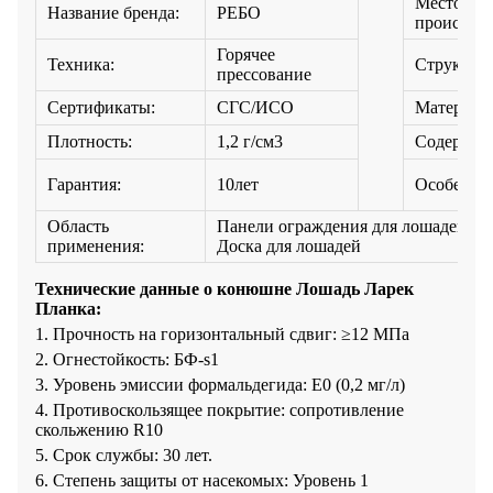
Место
Название бренда:
РЕБО
происхож
Горячее
Техника:
Структура
прессование
Сертификаты:
СГС/ИСО
Материал:
Плотность:
1,2 г/см3
Содержани
Гарантия:
10лет
Особеннос
Область
Панели ограждения для лошадей/ Ст
применения:
Доска для лошадей
Технические данные о конюшне Лошадь Ларек
Планка:
1. Прочность на горизонтальный сдвиг: ≥12 МПа
2. Огнестойкость: БФ-s1
3. Уровень эмиссии формальдегида: E0 (0,2 мг/л)
4. Противоскользящее покрытие: сопротивление
скольжению R10
5. Срок службы: 30 лет.
6. Степень защиты от насекомых: Уровень 1